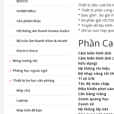
BOSCH
Thiết bị đầu cuối hô
* Thiết bị phần cứ
HONEYWELL
* Bao gồm : Bộ giải
* Độ phân giải HD72
Sản phẩm khác
* Truyền dữ liệu trình
* Ghi lại cuộc họp q
Hệ thống âm thanh Amate Audio
Phần C
Bộ trộn âm thanh Allen & Heath
Electro Voice
Cảm biến hình ảnh
Cảm biến hình ảnh 
Bảng tương tác
hữu dụng)
Hệ thống tín hiệu
Phòng học ngoại ngữ
Độ nhạy sáng tối th
Tỉ số S/N
Thiết bị tin học văn phòng
Tốc độ màn chập
Điều khiển phơi sá
Máy chủ
Cân bằng trắng
Zoom quang học
Laptop
Zoom số
Hệ thống lấy nét
Máy tính để bàn