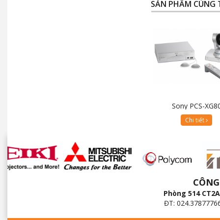
SẢN PHẨM CÙNG 
Sony PCS-XG8
Chi tiết
CÔNG
Phòng 514 CT2A 
ĐT: 024.3787776