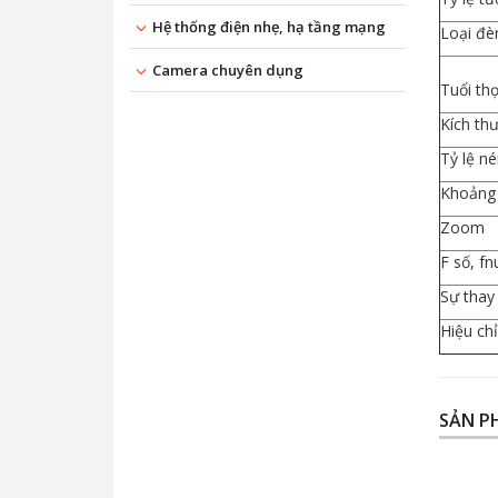
Hệ thống điện nhẹ, hạ tầng mạng
Loại đè
Camera chuyên dụng
Tuổi thọ
Kích th
Tỷ lệ n
Khoảng 
Zoom
F số, f
Sự thay
Hiệu ch
SẢN P