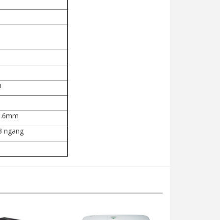
m
48.6mm
,3 ngang