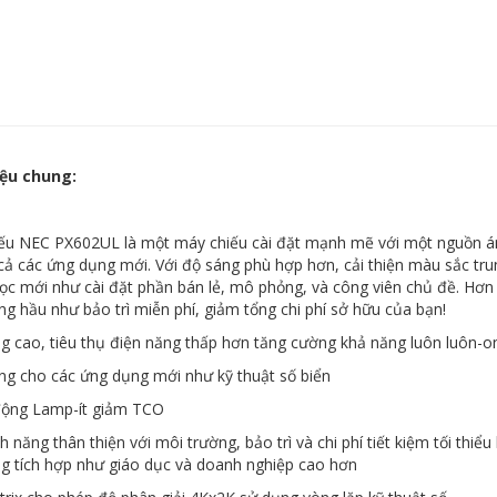
iệu chung:
ếu NEC PX602UL là một máy chiếu cài đặt mạnh mẽ với một nguồn á
 cả các ứng dụng mới. Với độ sáng phù hợp hơn, cải thiện màu sắc tr
ọc mới như cài đặt phần bán lẻ, mô phỏng, và công viên chủ đề. Hơn
g hầu như bảo trì miễn phí, giảm tổng chi phí sở hữu của bạn!
g cao, tiêu thụ điện năng thấp hơn tăng cường khả năng luôn luôn-on 
ởng cho các ứng dụng mới như kỹ thuật số biển
động Lamp-ít giảm TCO
nh năng thân thiện với môi trường, bảo trì và chi phí tiết kiệm tối thi
g tích hợp như giáo dục và doanh nghiệp cao hơn