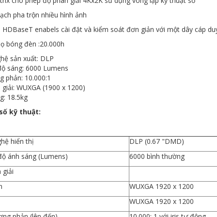
trix cho phép độ phân giải 4Kx2K sử dụng vòng lặp kỹ thuật số
mạch pha trộn nhiều hình ảnh
in HDBaseT enabels cài đặt và kiểm soát đơn giản với một dây cáp du
họ bóng đèn :20.000h
hệ sản xuất: DLP
ộ sáng: 6000 Lumens
g phản: 10.000:1
 giải: WUXGA (1900 x 1200)
g: 18.5kg
ố kỹ thuật:
hệ hiển thị
DLP (0.67 "DMD)
ộ ánh sáng (Lumens)
6000 bình thường
 giải
n
WUXGA 1920 x 1200
WUXGA 1920 x 1200
ương phản (lên đến)
10.000: 1 với iris tự động