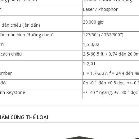
n
Laser / Phosphor
20.000 giờ
 đèn chiếu (lên đến)
ước màn hình (đường chéo)
127(50") / 762(300")
ém
1,5-3,02
cách chiếu
2,5-68,5 ft. / 0,74 đến 20.9
1-2,01
number
F = 1,7-2,37, f = 24.4 đến 
 đổi
Cơ -0.1 đến +0.5 dọc, +/- 0
ỉnh Keystone
+/- 40 ° ngang, +/- 30 ° dọc
HẨM CÙNG THỂ LOẠI