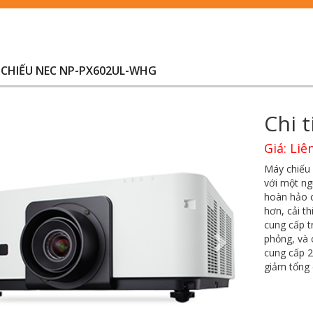
CHIẾU NEC NP-PX602UL-WHG
Chi 
Giá: Liê
Máy chiếu
với một ng
hoàn hảo c
hơn, cải t
cung cấp t
phỏng, và 
cung cấp 2
giảm tổng 