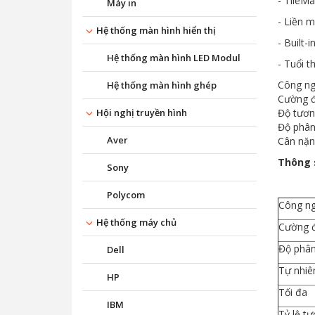
- TileMa
Máy in
- Liền 
Hệ thống màn hình hiển thị
- Built-
Hệ thống màn hình LED Modul
- Tuổi t
Công ng
Hệ thống màn hình ghép
Cường đ
Hội nghị truyền hình
Độ tươn
Độ phân
Aver
Cân nặn
Thông s
Sony
Polycom
Công ng
Hệ thống máy chủ
Cường đ
Độ phân
Dell
Tự nhiê
HP
Tối đa
IBM
Tỷ lệ t