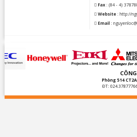

Fax
: (84 - 4) 37878

Website
: http://n

Email
: nguyenloc
CÔNG
Phòng 514 CT2A 
ĐT: 024.3787776