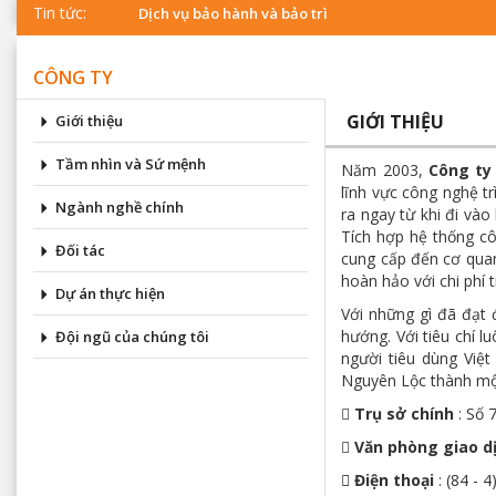
Tin tức:
Dịch vụ bảo hành và bảo trì
CÔNG TY
GIỚI THIỆU
Giới thiệu
Tầm nhìn và Sứ mệnh
Năm 2003,
Công ty
lĩnh vực công nghệ t
Ngành nghề chính
ra ngay từ khi đi và
Tích hợp hệ thống cô
Đối tác
cung cấp đến cơ quan
hoàn hảo với chi phí t
Dự án thực hiện
Với những gì đã đạt
hướng. Với tiêu chí 
Đội ngũ của chúng tôi
người tiêu dùng Việ
Nguyên Lộc thành một

Trụ sở chính
: Số 

Văn phòng giao d
 Điện thoại
: (84 - 